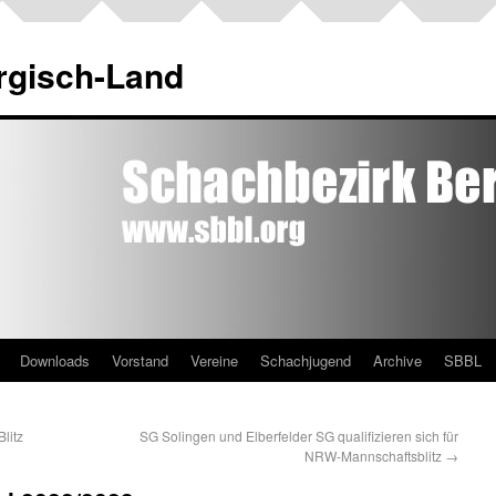
rgisch-Land
Downloads
Vorstand
Vereine
Schachjugend
Archive
SBBL
litz
SG Solingen und Elberfelder SG qualifizieren sich für
NRW-Mannschaftsblitz
→