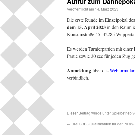
Aufruf zum Dähnepoka
Veröffentlicht am
14. März 2023
Die erste Runde im Einzelpokal d
dem 15. April 2023
in den Räumlic
Konsumstraße 45, 42285 Wuppertal 
Es werden Turnierpartien mit einer
Partie sowie 30 sec für jeden Zug ge
Anmeldung
über das
Webformular
verbindlich.
Dieser Beitrag wurde unter
Spielbetrieb
ve
←
Drei SBBL-Qualifikanten für den NRW-B