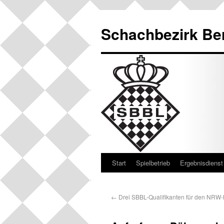
Schachbezirk Be
Start
Spielbetrieb
Ergebnisdienst
←
Drei SBBL-Qualifikanten für den NRW-B