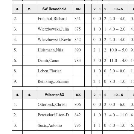
3.
2.
SW Remscheid
843
2
1
2
10 – 5
2.
Freidhof,Richard
851
0
0
2
2.0 – 4.0
0
3.
Wierzbowski,Julia
875
1
0
1
4.0 – 2.0
4
4.
Wierzbowski,Kevin
852
0
0
2
2.0 – 4.0
0
5.
Hülsmann,Nils
890
2
1
2
10.0 – 5.0
9
6.
Demir,Caner
783
3
0
2
11.0 – 4.0
1
8.
Leben,Florian
1
0
0
3.0 – 0.0
1
9.
Reinking,Johannes
2
1
0
8.0 – 1.0
1
4.
4.
Velberter SG
800
2
1
2
10 – 5
1.
Otterbeck,Christi
806
0
0
2
0.0 – 6.0
0
2.
Petersdorf,Lion-D
842
1
0
3
4.0 – 11.0
4
3.
Sucic,Antonio
795
1
1
0
5.0 – 1.0
6