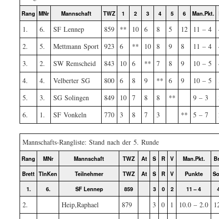
Rang
MNr
Mannschaft
TWZ
1
2
3
4
5
6
Man.Pkt.
1.
6.
SF Lennep
859
**
10
6
8
5
12
11 – 4
2.
5.
Mettmann Sport
923
6
**
10
8
9
8
11 – 4
3.
2.
SW Remscheid
843
10
6
**
7
8
9
10 – 5
4.
4.
Velberter SG
800
6
8
9
**
6
9
10 – 5
5.
3.
SG Solingen
849
10
7
8
8
**
9 – 3
6.
1.
SF Vonkeln
770
3
8
7
3
**
5 – 7
Mannschafts-Rangliste: Stand nach der 5. Runde
Rang
MNr
Mannschaft
TWZ
At
S
R
V
Man.Pkt.
Br
Brett
TlnKen
Teilnehmer
TWZ
At
S
R
V
Punkte
So
1.
6.
SF Lennep
859
3
0
2
11 – 4
2.
Heip,Raphael
879
3
0
1
10.0 – 2.0
1