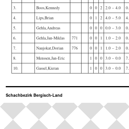
3.
Boos,Kennedy
0
0
2
2.0 – 4.0
0
4.
Lips,Brian
0
1
2
4.0 – 5.0
4
5.
Gehla,Andreas
0
0
0
0.0 – 3.0
0
6.
Gehla,Jan-Miklas
771
0
0
1
1.0 – 2.0
0
7.
Naujokat,Dorian
776
0
0
1
1.0 – 2.0
0
8.
Menssen,Jan-Eric
1
0
0
3.0 – 0.0
7
10.
Gassel,Kieran
1
0
0
3.0 – 0.0
7
Schachbezirk Bergisch-Land