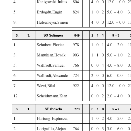
4.
Kanigowski,Julius
804
4
0
0
12.0 – 0.0
2
5.
Erdogdu,Engin
824
1
0
2
5.0 – 4.0
3
9.
Hülsemeyer,Simon
4
0
0
12.0 – 0.0
1
5.
3.
SG Solingen
849
2
1
1
9 – 3
1.
Schubert,Florian
978
1
0
1
4.0 – 2.0
1
3.
Manukjan,Howik
903
1
1
0
5.0 – 1.0
2
5.
Wallrodt,Samuel
766
0
0
4
4.0 – 8.0
0
6.
Wallrodt,Alexande
724
2
0
0
6.0 – 0.0
1
7.
Wawi,Bilal
922
4
0
0
12.0 – 0.0
2
12.
Scheidtmann,Kian
0
0
2
2.0 – 4.0
0
6.
1.
SF Vonkeln
770
0
1
3
5 – 7
1.
Hartung Espinoza,
1
0
2
4.0 – 5.0
2
2.
Loriguillo,Alejan
764
0
0
3
3.0 – 6.0
0