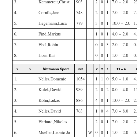
3.
Kemmereit,Christi
903
2
0
1
7.0 – 2.0
2
4.
Cornils,Jens
748
2
0
1
7.0 – 2.0
7
5.
Hegemann,Luca
779
3
0
1
10.0 – 2.0
1
6.
Find,Markus
1
0
1
4.0 – 2.0
4
7.
Ebel,Robin
0
0
3
2.0 – 7.0
0
8.
Horn,Kai
0
0
1
1.0 – 2.0
0
2.
5.
Mettmann Sport
923
2
2
1
11 – 4
1.
Nelles,Domenic
1054
1
1
0
5.0 – 1.0
4
2.
Kolek,Dawid
989
2
0
2
8.0 – 4.0
1
3.
Köhn,Lukas
886
4
0
1
13.0 – 2.0
2
4.
Nelles,David
763
1
0
4
7.0 – 8.0
2
5.
Ehrhard,Nikolas
2
0
1
7.0 – 2.0
7
6.
Mueller,Leonie Jo
W
0
0
1
1.0 – 2.0
0