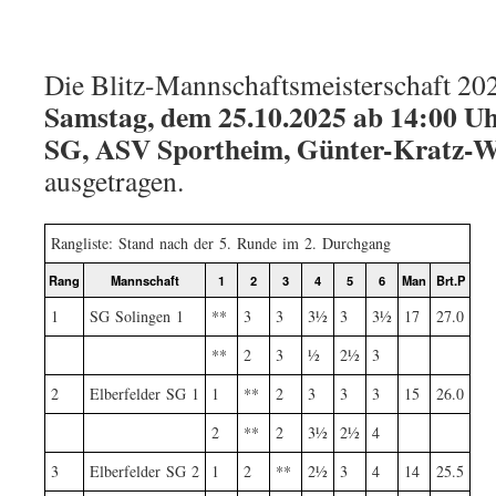
Die Blitz-Mannschaftsmeisterschaft 2
Samstag, dem 25.10.2025 ab 14:00 U
SG, ASV Sportheim, Günter-Kratz-We
ausgetragen.
Rangliste: Stand nach der 5. Runde im 2. Durchgang
Rang
Mannschaft
1
2
3
4
5
6
Man
Brt.P
1
SG Solingen 1
**
3
3
3½
3
3½
17
27.0
**
2
3
½
2½
3
2
Elberfelder SG 1
1
**
2
3
3
3
15
26.0
2
**
2
3½
2½
4
3
Elberfelder SG 2
1
2
**
2½
3
4
14
25.5