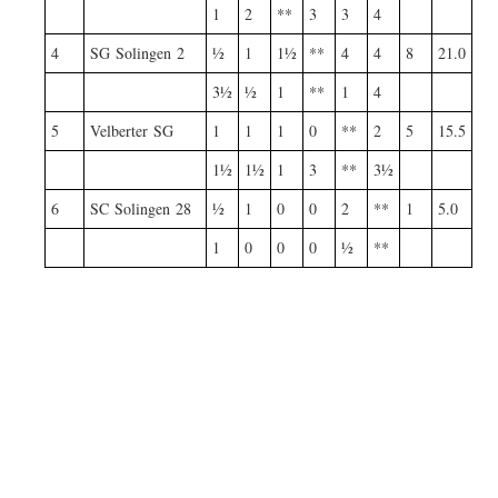
1
2
**
3
3
4
4
SG Solingen 2
½
1
1½
**
4
4
8
21.0
3½
½
1
**
1
4
5
Velberter SG
1
1
1
0
**
2
5
15.5
1½
1½
1
3
**
3½
6
SC Solingen 28
½
1
0
0
2
**
1
5.0
1
0
0
0
½
**