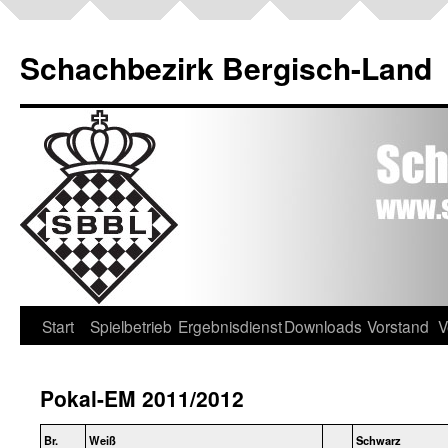
Schachbezirk Bergisch-Land
Start
Spielbetrieb
Ergebnisdienst
Downloads
Vorstand
V
Pokal-EM 2011/2012
Br.
Weiß
Schwarz