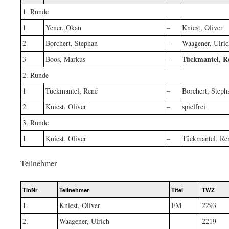
1. Runde
1
Yener, Okan
–
Kniest, Oliver
2
Borchert, Stephan
–
Waagener, Ulric
Tückmantel, R
3
Boos, Markus
–
2. Runde
1
Tückmantel, René
–
Borchert, Steph
2
Kniest, Oliver
–
spielfrei
3. Runde
1
Kniest, Oliver
–
Tückmantel, Re
Teilnehmer
TlnNr
Teilnehmer
Titel
TWZ
1.
Kniest, Oliver
FM
2293
2.
Waagener, Ulrich
2219