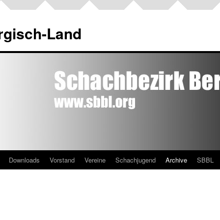
rgisch-Land
Downloads
Vorstand
Vereine
Schachjugend
Archive
SBBL