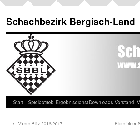
Schachbezirk Bergisch-Land
Start
Spielbetrieb
Ergebnisdienst
Downloads
Vorstand
V
←
Vierer-Blitz 2016/2017
Elberfelder 