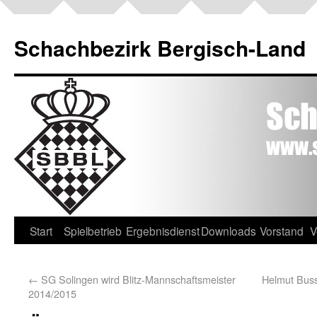
Schachbezirk Bergisch-Land
Start
Spielbetrieb
Ergebnisdienst
Downloads
Vorstand
V
←
SG Solingen wird Blitz-Mannschaftsmeister
Helmut Buss
2014/2015