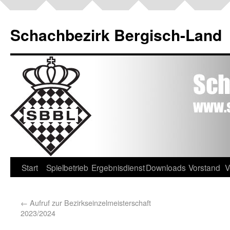
Schachbezirk Bergisch-Land
Start
Spielbetrieb
Ergebnisdienst
Downloads
Vorstand
V
←
Aufruf zur Bezirkseinzelmeisterschaft
2023/2024