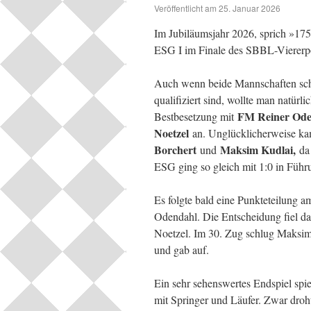
Veröffentlicht am
25. Januar 2026
Im Jubiläumsjahr 2026, sprich »175
ESG I im Finale des SBBL-Viererpo
Auch wenn beide Mannschaften sch
qualifiziert sind, wollte man natürl
FM Reiner Ode
Bestbesetzung mit
Noetzel
an. Unglücklicherweise kam
Borchert
Maksim Kudlai,
und
da
ESG ging so gleich mit 1:0 in Führ
Es folgte bald eine Punkteteilung
Odendahl. Die Entscheidung fiel d
Noetzel. Im 30. Zug schlug Maksim 
und gab auf.
Ein sehr sehenswertes Endspiel sp
mit Springer und Läufer. Zwar dro