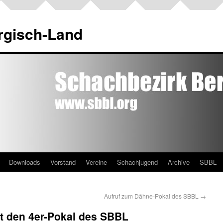
rgisch-Land
Downloads
Vorstand
Vereine
Schachjugend
Archive
SBBL
Aufruf zum Dähne-Pokal des SBBL
→
t den 4er-Pokal des SBBL