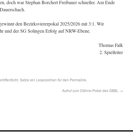
ern, doch war Stephan Borchert Freibauer schneller. Am Ende
m Dauerschach.
 gewinnt den Bezirksviererpokal 2025/2026 mit 3:1. Wir
 ihr und der SG Solingen Erfolg auf NRW-Ebene.
Thomas Falk
2. Spielleiter
röffentlicht. Setze ein Lesezeichen für den
Permalink
.
Aufruf zum Dähne-Pokal des SBBL
→