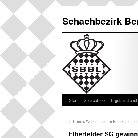
Schachbezirk Be
Start
Spielbetrieb
Ergebnisdienst
←
Dennis Wolter ist neuer Bezirksmeister
Elberfelder SG gewinn