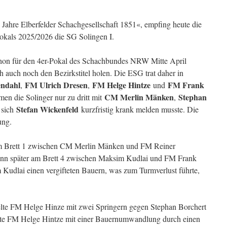
 Jahre Elberfelder Schachgesellschaft 1851«, empfing heute die
kals 2025/2026 die SG Solingen I.
on für den 4er-Pokal des Schachbundes NRW Mitte April
ich auch noch den Bezirkstitel holen. Die ESG trat daher in
ndahl
FM Ulrich Dresen
FM Helge Hintze
FM Frank
,
,
und
CM Merlin Mänken
Stephan
en die Solinger nur zu dritt mit
,
Stefan Wickenfeld
 sich
kurzfristig krank melden musste. Die
ung.
 am Brett 1 zwischen CM Merlin Mänken und FM Reiner
ann später am Brett 4 zwischen Maksim Kudlai und FM Frank
Kudlai einen vergifteten Bauern, was zum Turmverlust führte,
ielte FM Helge Hinze mit zwei Springern gegen Stephan Borchert
hte FM Helge Hintze mit einer Bauernumwandlung durch einen