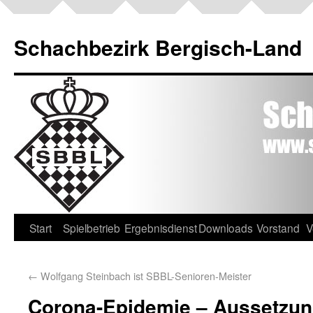
Schachbezirk Bergisch-Land
Start
Spielbetrieb
Ergebnisdienst
Downloads
Vorstand
V
←
Wolfgang Steinbach ist SBBL-Senioren-Meister
Corona-Epidemie – Aussetzun