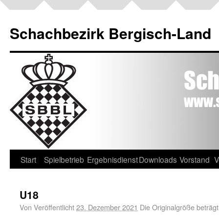
Schachbezirk Bergisch-Land
Start
Spielbetrieb
Ergebnisdienst
Downloads
Vorstand
V
U18
Von
Veröffentlicht
23. Dezember 2021
Die Originalgröße beträg