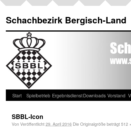
Schachbezirk Bergisch-Land
Start
Spielbetrieb
Ergebnisdienst
Downloads
Vorstand
V
SBBL-Icon
Von
Veröffentlicht
29. April 2016
Die Originalgröße beträgt
512 