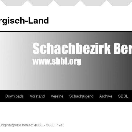
rgisch-Land
Downloads
Vorstand
Vereine
Schachjugend
Archive
SBBL
Originalgröße beträgt
4000 × 3000
Pixel